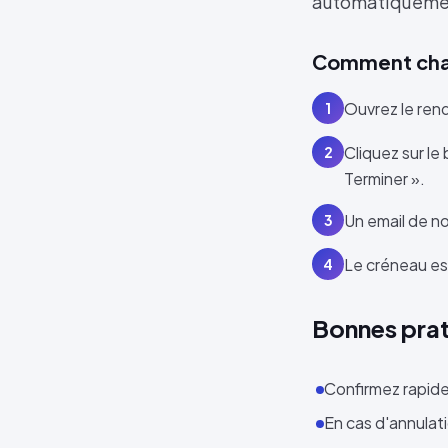
automatiquement
Comment chan
Ouvrez le rend
1
Cliquez sur le
2
Terminer ».
Un email de no
3
Le créneau es
4
Bonnes pra
Confirmez rapide
En cas d'annulati