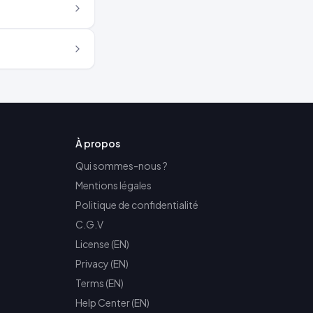
À propos
Qui sommes-nous ?
Mentions légales
Politique de confidentialité
C.G.V
License (EN)
Privacy (EN)
Terms (EN)
Help Center (EN)