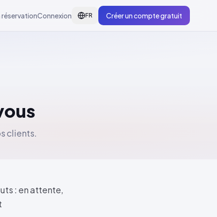
 réservation
Connexion
Créer un compte gratuit
FR
vous
 clients.
ts : en attente,
t