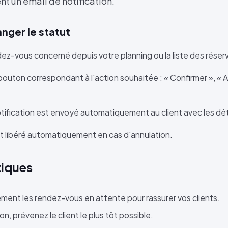
 un email de notification.
ger le statut
ez-vous concerné depuis votre planning ou la liste des réser
 bouton correspondant à l'action souhaitée : « Confirmer », « A
tification est envoyé automatiquement au client avec les détai
t libéré automatiquement en cas d'annulation.
tiques
ment les rendez-vous en attente pour rassurer vos clients.
on, prévenez le client le plus tôt possible.