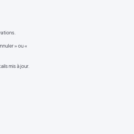
vations.
nnuler » ou «
ls mis à jour.