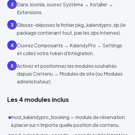
Dans Joomla, ouvrez Système → Installer →
2
Extensions.
Glissez-déposez le fichier pkg_kalendypro.zip (le
3
package contenant tout, pas les zips internes).
Ouvrez Composants → KalendyPro → Settings
4
et collez votre token d'intégration.
Activez et positionnez les modules souhaités
5
depuis Contenu → Modules de site (ou Modules
administrateur).
Les 4 modules inclus
mod_kalendypro_booking — module de réservation
à placer sur n'importe quelle position de contenu.