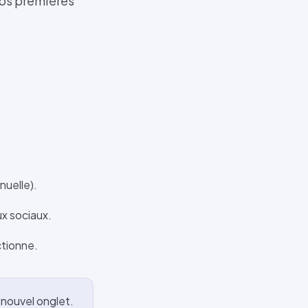
vos premières
.
nuelle).
ux sociaux.
ctionne.
 nouvel onglet.