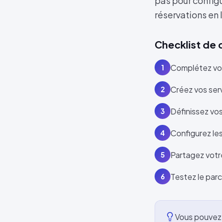
pas pour configu
réservations en 
Checklist de
Complétez vot
1
Créez vos serv
2
Définissez vos 
3
Configurez le
4
Partagez votre
5
Testez le parc
6
Vous pouvez 