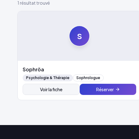
1 résultat trouvé
S
Sophröa
Psychologie & Thérapie
Sophrologue
Voir la fiche
Réserver