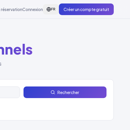
 réservation
Connexion
Créer un compte gratuit
FR
nnels
s
Rechercher