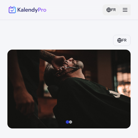
FR
FR