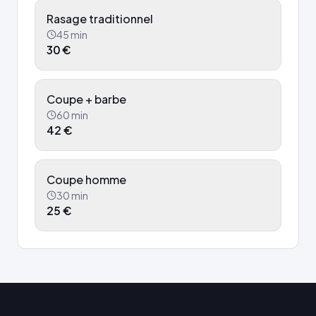
Rasage traditionnel
45
min
30
€
Coupe + barbe
60
min
42
€
Coupe homme
30
min
25
€