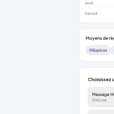
Jeudi
Samedi
Moyens de rè
Espèces
Choisissez 
Massage t
45
min