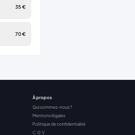
35
€
70
€
À propos
Qui sommes-nous ?
Mentions légales
Politique de confidentialité
C.G.V