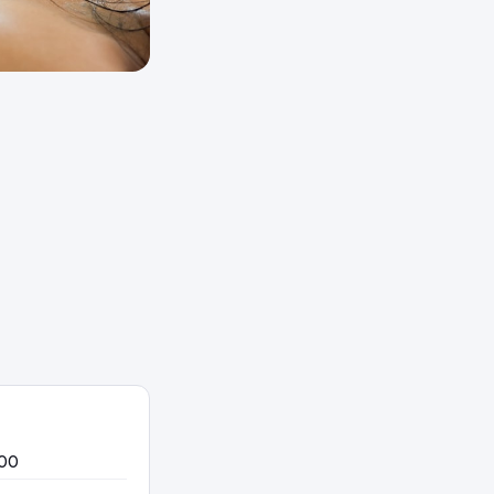
s
:00