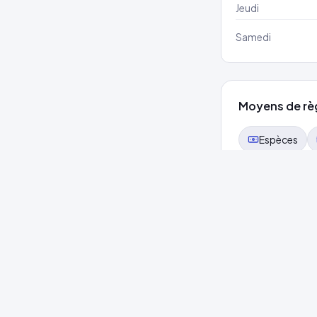
Jeudi
Samedi
Moyens de rè
Espèces
Choisissez 
Accès spa 
60
min